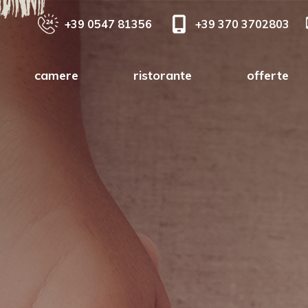
+39 0547 81356
+39 370 3702803
camere
ristorante
offerte