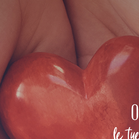
O
le tu