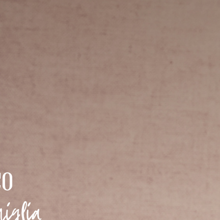
co
miglia