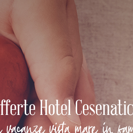
fferte Hotel Cesenati
e vacanze vista mare in fa